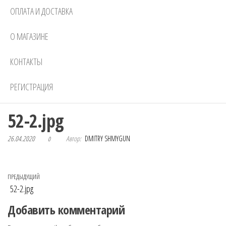
ОПЛАТА И ДОСТАВКА
О МАГАЗИНЕ
КОНТАКТЫ
РЕГИСТРАЦИЯ
52-2.jpg
26.04.2020
Автор:
DMITRY SHMYGUN
0
Навигация по записям
Предыдущая запись
ПРЕДЫДУЩИЙ
52-2.jpg
Добавить комментарий