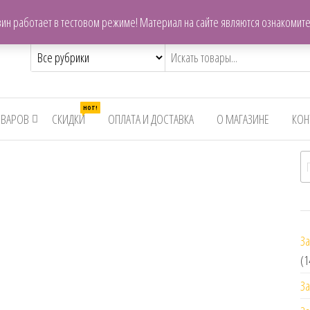
centrzapchastey.ru@mail.ru
ин работает в тестовом режиме! Материал на сайте являются ознакомит
,снегоходов,бензопил
HOT!
ОВАРОВ
СКИДКИ
ОПЛАТА И ДОСТАВКА
О МАГАЗИНЕ
КОН
И
За
(1
За