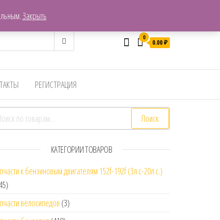
г. Хабаровск, Пер. Гаражный 7
ельным.
Закрыть
0
0.00
₽
ТАКТЫ
РЕГИСТРАЦИЯ
скать:
Поиск
КАТЕГОРИИ ТОВАРОВ
пчасти к бензиновым двигателям 152f-192f (3л.с-20л.с.)
45)
пчасти велосипедов
(3)