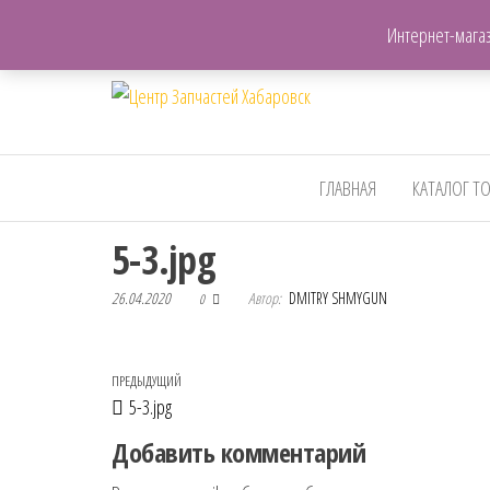
+7(962)503-00-25
Интернет-магаз
Центр
Запчасти для авто,
мото,бензопил,велосипедов
Запчастей
и т.д. Хабаровск
Хабаровск
ГЛАВНАЯ
КАТАЛОГ Т
5-3.jpg
26.04.2020
Автор:
DMITRY SHMYGUN
0
Навигация по записям
Предыдущая запись
ПРЕДЫДУЩИЙ
5-3.jpg
Добавить комментарий