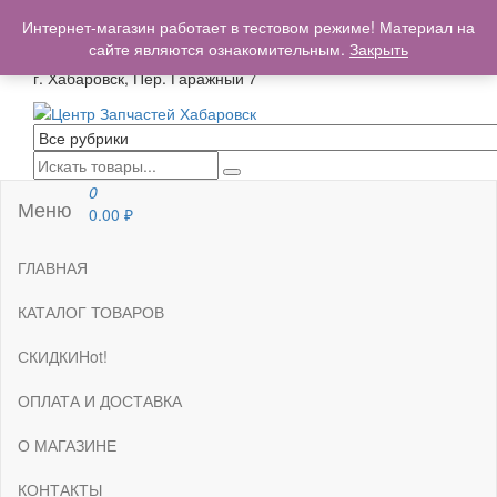
+7(962)503-00-25
Интернет-магазин работает в тестовом режиме! Материал на
centrzapchastey.ru@mail.ru
сайте являются ознакомительным.
Закрыть
г. Хабаровск, Пер. Гаражный 7
Центр Запчастей Хабаровск
Запчасти для авто,
мото,бензопил,велосипедов,снегоходов,бензопил и т.д.
Хабаровск
0
Меню
0.00
₽
ГЛАВНАЯ
КАТАЛОГ ТОВАРОВ
СКИДКИ
Hot!
ОПЛАТА И ДОСТАВКА
О МАГАЗИНЕ
КОНТАКТЫ