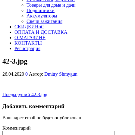
Товары для дома и дачи
Подшипники
Аккумуляторы
Свечи зажигания
СКИДКИ
Hot!
ОПЛАТА И ДОСТАВКА
О МАГАЗИНЕ
КОНТАКТЫ
Регистрация
42-3.jpg
26.04.2020
0
Автор:
Dmitry Shmygun
Навигация
Предыдущая
Предыдущий
42-3.jpg
запись
по
Добавить комментарий
записям
Ваш адрес email не будет опубликован.
Комментарий