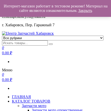
Интернет-магазин работает в тестовом режиме! Материал на
+7(962)503-00-25
сайте являются ознакомительным.
Закрыть
centrzapchastey.ru@mail.ru
г. Хабаровск, Пер. Гаражный 7
Центр Запчастей Хабаровск
Запчасти для авто,
мото,бензопил,велосипедов,снегоходов,бензопил и т.д.
0
Хабаровск
0.00
₽
Меню
0
0.00
₽
ГЛАВНАЯ
КАТАЛОГ ТОВАРОВ
Запчасти мото
Запчасти мото отечественные