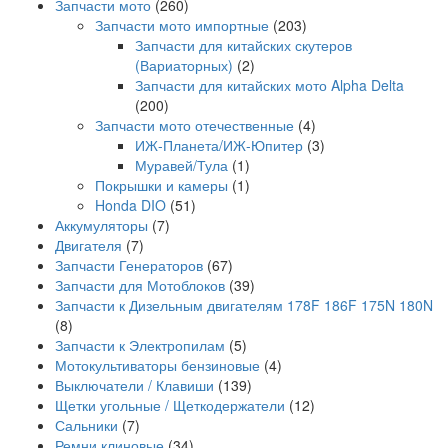
Запчасти мото
(260)
Запчасти мото импортные
(203)
Запчасти для китайских скутеров
(Вариаторных)
(2)
Запчасти для китайских мото Alpha Delta
(200)
Запчасти мото отечественные
(4)
ИЖ-Планета/ИЖ-Юпитер
(3)
Муравей/Тула
(1)
Покрышки и камеры
(1)
Honda DIO
(51)
Аккумуляторы
(7)
Двигателя
(7)
Запчасти Генераторов
(67)
Запчасти для Мотоблоков
(39)
Запчасти к Дизельным двигателям 178F 186F 175N 180N
(8)
Запчасти к Электропилам
(5)
Мотокультиваторы бензиновые
(4)
Выключатели / Клавиши
(139)
Щетки угольные / Щеткодержатели
(12)
Сальники
(7)
Ремни клиновые
(34)