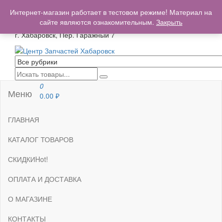
+7(962)503-00-25
Интернет-магазин работает в тестовом режиме! Материал на
centrzapchastey.ru@mail.ru
сайте являются ознакомительным.
Закрыть
г. Хабаровск, Пер. Гаражный 7
Центр Запчастей Хабаровск
Запчасти для авто,
мото,бензопил,велосипедов,снегоходов,бензопил и т.д.
Хабаровск
0
Меню
0.00
₽
ГЛАВНАЯ
КАТАЛОГ ТОВАРОВ
СКИДКИ
Hot!
ОПЛАТА И ДОСТАВКА
О МАГАЗИНЕ
КОНТАКТЫ