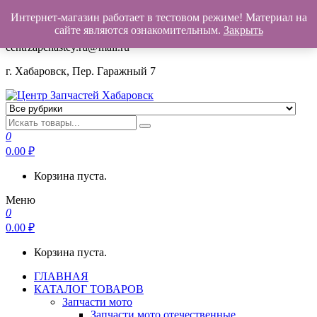
Интернет-магазин работает в тестовом режиме! Материал на
+7(962)503-00-25
сайте являются ознакомительным.
Закрыть
centrzapchastey.ru@mail.ru
г. Хабаровск, Пер. Гаражный 7
Центр Запчастей Хабаровск
Запчасти для авто,
мото,бензопил,велосипедов,снегоходов,бензопил и т.д.
0
Хабаровск
0.00
₽
Корзина пуста.
Меню
0
0.00
₽
Корзина пуста.
ГЛАВНАЯ
КАТАЛОГ ТОВАРОВ
Запчасти мото
Запчасти мото отечественные