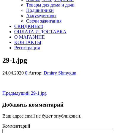
Товары для дома и дачи
Подшипники
Аккумуляторы
Свечи зажигания
СКИДКИ
Hot!
ОПЛАТА И ДОСТАВКА
О МАГАЗИНЕ
КОНТАКТЫ
Регистрация
29-1.jpg
24.04.2020
0
Автор:
Dmitry Shmygun
Навигация
Предыдущая
Предыдущий
29-1.jpg
запись
по
Добавить комментарий
записям
Ваш адрес email не будет опубликован.
Комментарий