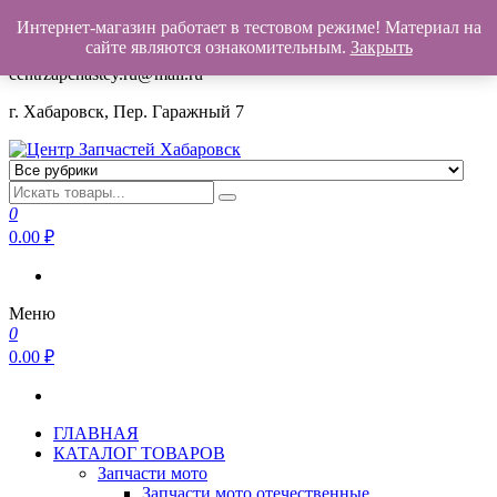
Интернет-магазин работает в тестовом режиме! Материал на
+7(962)503-00-25
сайте являются ознакомительным.
Закрыть
centrzapchastey.ru@mail.ru
г. Хабаровск, Пер. Гаражный 7
Центр Запчастей Хабаровск
Запчасти для авто,
мото,бензопил,велосипедов,снегоходов,бензопил и т.д.
0
Хабаровск
0.00
₽
Меню
0
0.00
₽
ГЛАВНАЯ
КАТАЛОГ ТОВАРОВ
Запчасти мото
Запчасти мото отечественные