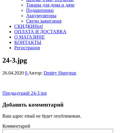
Товары для дома и дачи
Подшипники
Аккумуляторы
Свечи зажигания
СКИДКИ
Hot!
ОПЛАТА И ДОСТАВКА
О МАГАЗИНЕ
КОНТАКТЫ
Регистрация
24-3.jpg
26.04.2020
0
Автор:
Dmitry Shmygun
Навигация
Предыдущая
Предыдущий
24-3.jpg
запись
по
Добавить комментарий
записям
Ваш адрес email не будет опубликован.
Комментарий