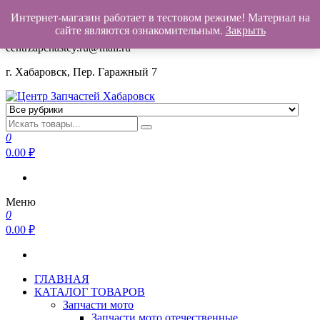
Интернет-магазин работает в тестовом режиме! Материал на
+7(962)503-00-25
сайте являются ознакомительным.
Закрыть
centrzapchastey.ru@mail.ru
г. Хабаровск, Пер. Гаражный 7
Центр Запчастей Хабаровск
Запчасти для авто,
мото,бензопил,велосипедов,снегоходов,бензопил и т.д.
0
Хабаровск
0.00
₽
Меню
0
0.00
₽
ГЛАВНАЯ
КАТАЛОГ ТОВАРОВ
Запчасти мото
Запчасти мото отечественные