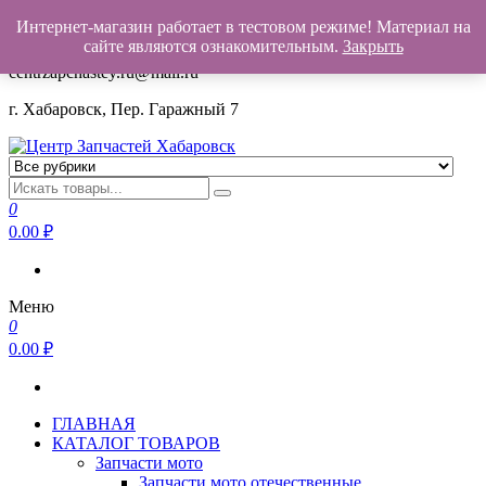
Интернет-магазин работает в тестовом режиме! Материал на
+7(962)503-00-25
сайте являются ознакомительным.
Закрыть
centrzapchastey.ru@mail.ru
г. Хабаровск, Пер. Гаражный 7
Центр Запчастей Хабаровск
Запчасти для авто,
мото,бензопил,велосипедов,снегоходов,бензопил и т.д.
0
Хабаровск
0.00
₽
Меню
0
0.00
₽
ГЛАВНАЯ
КАТАЛОГ ТОВАРОВ
Запчасти мото
Запчасти мото отечественные