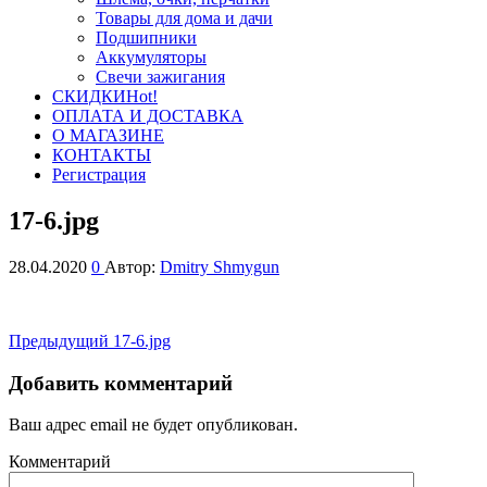
Товары для дома и дачи
Подшипники
Аккумуляторы
Свечи зажигания
СКИДКИ
Hot!
ОПЛАТА И ДОСТАВКА
О МАГАЗИНЕ
КОНТАКТЫ
Регистрация
17-6.jpg
28.04.2020
0
Автор:
Dmitry Shmygun
Навигация
Предыдущая
Предыдущий
17-6.jpg
запись
по
Добавить комментарий
записям
Ваш адрес email не будет опубликован.
Комментарий