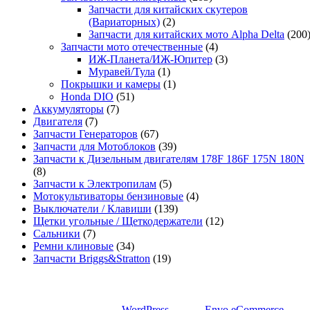
Запчасти для китайских скутеров
(Вариаторных)
(2)
Запчасти для китайских мото Alpha Delta
(200
Запчасти мото отечественные
(4)
ИЖ-Планета/ИЖ-Юпитер
(3)
Муравей/Тула
(1)
Покрышки и камеры
(1)
Honda DIO
(51)
Аккумуляторы
(7)
Двигателя
(7)
Запчасти Генераторов
(67)
Запчасти для Мотоблоков
(39)
Запчасти к Дизельным двигателям 178F 186F 175N 180N
(8)
Запчасти к Электропилам
(5)
Мотокультиваторы бензиновые
(4)
Выключатели / Клавиши
(139)
Щетки угольные / Щеткодержатели
(12)
Сальники
(7)
Ремни клиновые
(34)
Запчасти Briggs&Stratton
(19)
Сайт работает на
WordPress
|
Тема:
Envo eCommerce