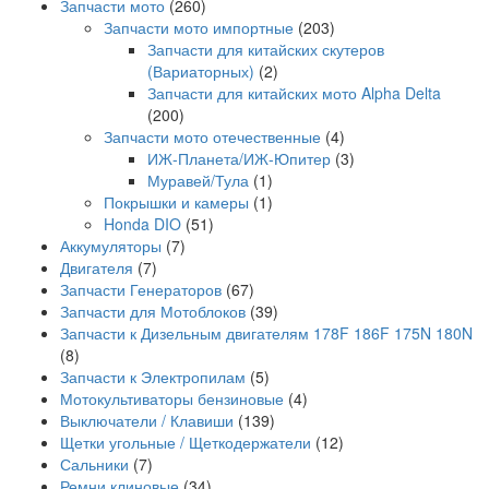
Запчасти мото
(260)
Запчасти мото импортные
(203)
Запчасти для китайских скутеров
(Вариаторных)
(2)
Запчасти для китайских мото Alpha Delta
(200)
Запчасти мото отечественные
(4)
ИЖ-Планета/ИЖ-Юпитер
(3)
Муравей/Тула
(1)
Покрышки и камеры
(1)
Honda DIO
(51)
Аккумуляторы
(7)
Двигателя
(7)
Запчасти Генераторов
(67)
Запчасти для Мотоблоков
(39)
Запчасти к Дизельным двигателям 178F 186F 175N 180N
(8)
Запчасти к Электропилам
(5)
Мотокультиваторы бензиновые
(4)
Выключатели / Клавиши
(139)
Щетки угольные / Щеткодержатели
(12)
Сальники
(7)
Ремни клиновые
(34)