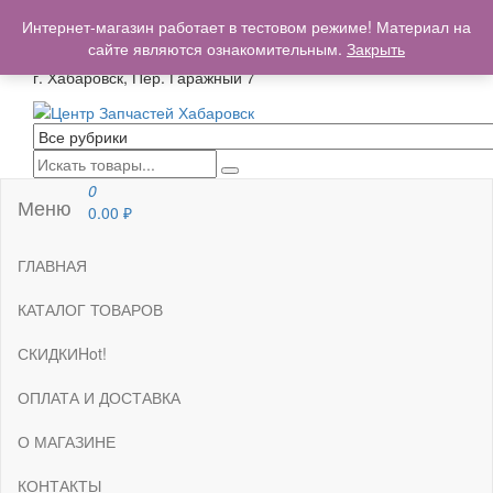
+7(962)503-00-25
Интернет-магазин работает в тестовом режиме! Материал на
centrzapchastey.ru@mail.ru
сайте являются ознакомительным.
Закрыть
г. Хабаровск, Пер. Гаражный 7
Центр Запчастей Хабаровск
Запчасти для авто,
мото,бензопил,велосипедов,снегоходов,бензопил и т.д.
Хабаровск
0
Меню
0.00
₽
ГЛАВНАЯ
КАТАЛОГ ТОВАРОВ
СКИДКИ
Hot!
ОПЛАТА И ДОСТАВКА
О МАГАЗИНЕ
КОНТАКТЫ