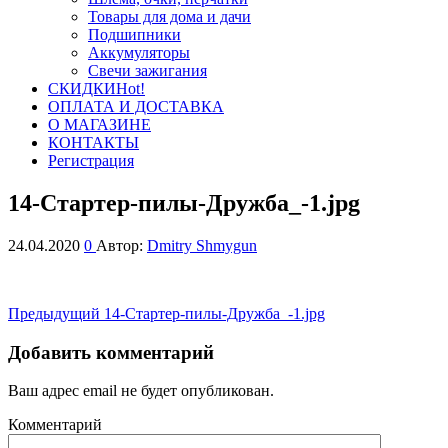
Товары для дома и дачи
Подшипники
Аккумуляторы
Свечи зажигания
СКИДКИ
Hot!
ОПЛАТА И ДОСТАВКА
О МАГАЗИНЕ
КОНТАКТЫ
Регистрация
14-Стартер-пилы-Дружба_-1.jpg
24.04.2020
0
Автор:
Dmitry Shmygun
Навигация
Предыдущая
Предыдущий
14-Стартер-пилы-Дружба_-1.jpg
запись
по
Добавить комментарий
записям
Ваш адрес email не будет опубликован.
Комментарий