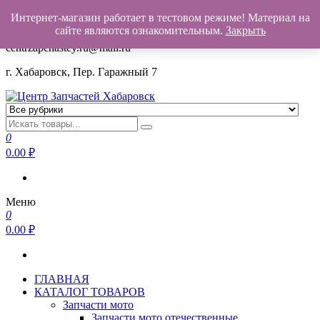
Интернет-магазин работает в тестовом режиме! Материал на
+7(962)503-00-25
сайте являются ознакомительным.
Закрыть
centrzapchastey.ru@mail.ru
г. Хабаровск, Пер. Гаражный 7
Центр Запчастей Хабаровск
Запчасти для авто,
мото,бензопил,велосипедов,снегоходов,бензопил и т.д.
0
Хабаровск
0.00
₽
Меню
0
0.00
₽
ГЛАВНАЯ
КАТАЛОГ ТОВАРОВ
Запчасти мото
Запчасти мото отечественные